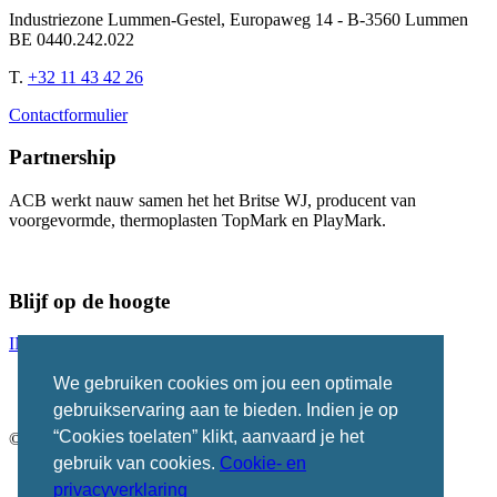
Industriezone Lummen-Gestel, Europaweg 14 - B-3560 Lummen
BE 0440.242.022
T.
+32 11 43 42 26
Contactformulier
Partnership
ACB werkt nauw samen het het Britse WJ, producent van
voorgevormde, thermoplasten TopMark en PlayMark.
Blijf op de hoogte
INSCHRIJVEN NIEUWSBRIEF
We gebruiken cookies om jou een optimale
Social
gebruikservaring aan te bieden. Indien je op
Icons
“Cookies toelaten” klikt, aanvaard je het
©2026
ACB GROUP
gebruik van cookies.
Cookie- en
privacyverklaring
Privacy Policy