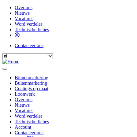
Skip
Over ons
to
Nieuws
Header
main
Vacatures
menu
content
Word verdeler
Technische fiches
Contacteer ons
Header
Select
contact
your
language
Binnenmarkering
Buitenmarkering
Main
Coatings op maat
navigation
Loonwerk
Over ons
Nieuws
Vacatures
Word verdeler
Technische fiches
Account
Contacteer ons